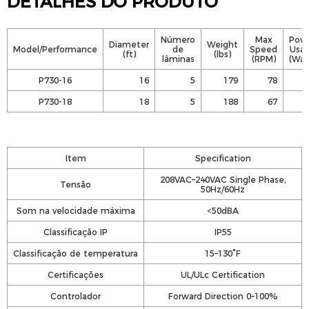
DETALHES DO PRODUTO
Número
Max
Pow
Diameter
Weight
Model/Performance
de
Speed
Usa
(ft)
(lbs)
lâminas
(RPM)
(Wat
P730-16
16
5
179
78
4
P730-18
18
5
188
67
4
Item
Specification
208VAC–240VAC Single Phase,
Tensão
50Hz/60Hz
Som na velocidade máxima
<50dBA
Classificação IP
IP55
Classificação de temperatura
15–130°F
Certificações
UL/ULc Certification
Controlador
Forward Direction 0–100%