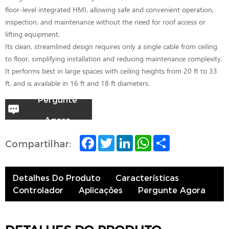
floor-level integrated HMI, allowing safe and convenient operation,
inspection, and maintenance without the need for roof access or
lifting equipment.
Its clean, streamlined design requires only a single cable from ceiling
to floor, simplifying installation and reducing maintenance complexity.
It performs best in large spaces with ceiling heights from 20 ft to 33
ft, and is available in 16 ft and 18 ft diameters.
Pergunte
Agora
F
T
L
W
S
Compartilhar:
a
w
i
h
h
c
i
n
a
a
e
t
k
t
r
b
t
e
s
e
Detalhes Do Produto
Características
o
e
d
A
o
r
I
p
Controlador
Aplicações
Pergunte Agora
k
n
p