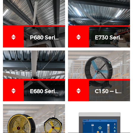
P680 Series HVLS Fans
E730 Series HVLS Fans
E680 Series HVLS Fans
C150 — Large-Format Mobile Directional Fan