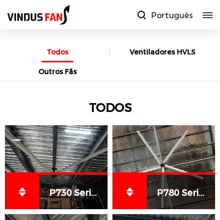
Português
Todos
Ventiladores HVLS
Outros Fãs
TODOS
P730 Series HVLS Fans
P780 Series HVLS Fans