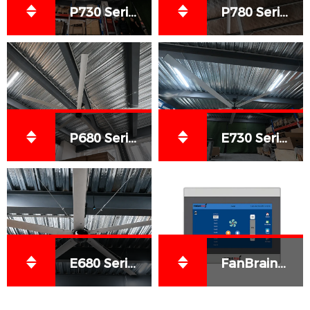
P730 Series HVLS Fans
P780 Series HVLS Fans
P680 Series HVLS Fans
E730 Series HVLS Fans
E680 Series HVLS Fans
FanBrain™– Next-Generation HVLS Control System