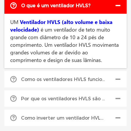
O que é um ventilador HVLS?
UM
Ventilador HVLS (alto volume e baixa
velocidade)
é um ventilador de teto muito
grande com diâmetro de 10 a 24 pés de
comprimento. Um ventilador HVLS movimenta
grandes volumes de ar devido ao
comprimento e design de suas lâminas.
Como os ventiladores HVLS funcionam para resfriar uma área?
Fãs HVLS
quebrar o ar úmido e acelerar a
Por que os ventiladores HVLS são mais eficientes?
evaporação para produzir um efeito de
resfriamento. O design de lâmina estilo
Como eles cobrem mais área, eles economizam
aerofólio do Serco ATEC produz uma coluna de
Como inverter um ventilador HVLS aquece uma área?
dinheiro em comparação a ter muitos
ar maciça e cilíndrica que flui para o chão e para
ventiladores de teto menores.