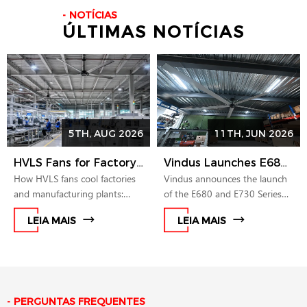
NOTÍCIAS
ÚLTIMAS NOTÍCIAS
5TH, AUG 2026
11TH, JUN 2026
HVLS Fans for Factory and Manufacturing Plant Cooling
Vindus Launches E680 and E730 Series HVLS Fans for Smarter Airflow in Commercial and Industrial Spaces
How HVLS fans cool factories
Vindus announces the launch
and manufacturing plants:
of the E680 and E730 Series
destratification, heat-stress
HVLS fans, expanding its
LEIA MAIS
LEIA MAIS
reduction, P780 specifications,
product portfolio for medium
and a six-step specification
and large commercial and
checklist.
industrial spaces. The new
series combine compact
structure, PMSM direct drive
technology, quiet operation,
PERGUNTAS FREQUENTES