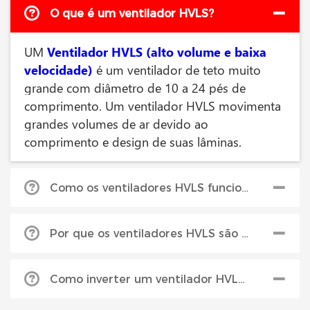
O que é um ventilador HVLS?
UM
Ventilador HVLS (alto volume e baixa
velocidade)
é um ventilador de teto muito
grande com diâmetro de 10 a 24 pés de
comprimento. Um ventilador HVLS movimenta
grandes volumes de ar devido ao
comprimento e design de suas lâminas.
Como os ventiladores HVLS funcionam para resfriar uma área?
Fãs HVLS
quebrar o ar úmido e acelerar a
Por que os ventiladores HVLS são mais eficientes?
evaporação para produzir um efeito de
resfriamento. O design de lâmina estilo
Como eles cobrem mais área, eles economizam
aerofólio do Serco ATEC produz uma coluna de
Como inverter um ventilador HVLS aquece uma área?
dinheiro em comparação a ter muitos
ar maciça e cilíndrica que flui para o chão e para
ventiladores de teto menores.