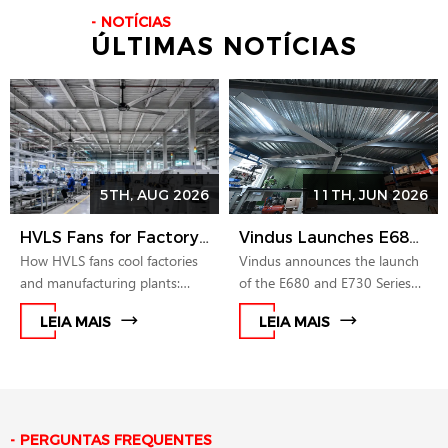
NOTÍCIAS
ÚLTIMAS NOTÍCIAS
5TH, AUG 2026
11TH, JUN 2026
HVLS Fans for Factory and Manufacturing Plant Cooling
Vindus Launches E680 and E730 Series HVLS Fans for Smarter Airflow in Commercial and Industrial Spaces
How HVLS fans cool factories
Vindus announces the launch
and manufacturing plants:
of the E680 and E730 Series
destratification, heat-stress
HVLS fans, expanding its
LEIA MAIS
LEIA MAIS
reduction, P780 specifications,
product portfolio for medium
and a six-step specification
and large commercial and
checklist.
industrial spaces. The new
series combine compact
structure, PMSM direct drive
technology, quiet operation,
PERGUNTAS FREQUENTES