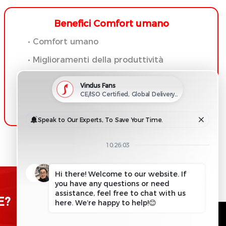
Benefici Comfort umano
• Comfort umano
• Miglioramenti della produttività
• Risparmio energetico
• Umidità
E?
RICHIEDI INFORMAZIONI