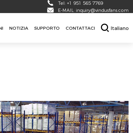
Tel:
+1 951 565 7769
E-MAIL:
inquiry@vindusfans.com
Italiano
NI
NOTIZIA
SUPPORTO
CONTATTACI