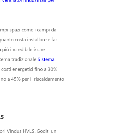
n ampi spazi come i campi da
uanto costa installare e far
 più incredibile è che
istema tradizionale
Sistema
 costi energetici fino a 30%
fino a 45% per il riscaldamento
LS
atori Vindus HVLS. Goditi un