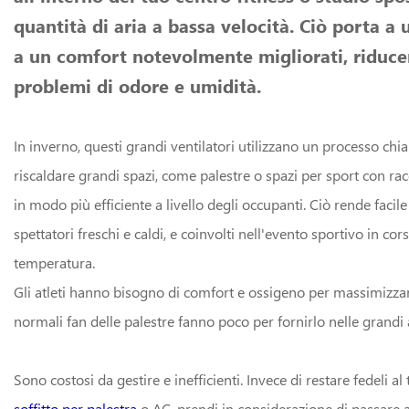
quantità di aria a bassa velocità. Ciò porta a u
a un comfort notevolmente migliorati, riduc
problemi di odore e umidità.
In inverno, questi grandi ventilatori utilizzano un processo chi
riscaldare grandi spazi, come palestre o spazi per sport con ra
in modo più efficiente a livello degli occupanti. Ciò rende facile
spettatori freschi e caldi, e coinvolti nell'evento sportivo in co
temperatura.
Gli atleti hanno bisogno di comfort e ossigeno per massimizzare
normali fan delle palestre fanno poco per fornirlo nelle grandi 
Sono costosi da gestire e inefficienti. Invece di restare fedeli a
soffitto per palestra
o AC, prendi in considerazione di passare 