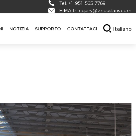
Tel:
+1 951 565 7769
E-MAIL:
inquiry@vindusfans.com
Italiano
NI
NOTIZIA
SUPPORTO
CONTATTACI