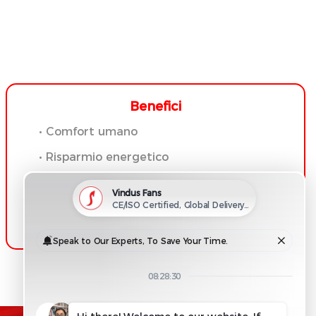
Benefici
• Comfort umano
• Risparmio energetico
• Umidità
• Odore