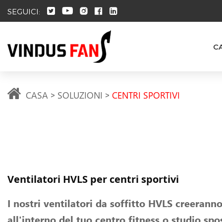
SEGUICI:
C
CASA
SOLUZIONI
CENTRI SPORTIVI
Ventilatori HVLS per centri sportivi
I nostri ventilatori da soffitto HVLS creeran
all'interno del tuo centro fitness o studio sp