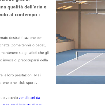
na qualità dell'aria e
endo al contempo i
amato destratificazione per
cchetta (come tennis o padel),
 mantenere sia gli atleti che gli
rso invece di preoccuparsi della
 le loro prestazioni. Ma i
arene o nei club sportivi.
l tuo vecchio
ventilatori da
a
Ventilatori industriali per