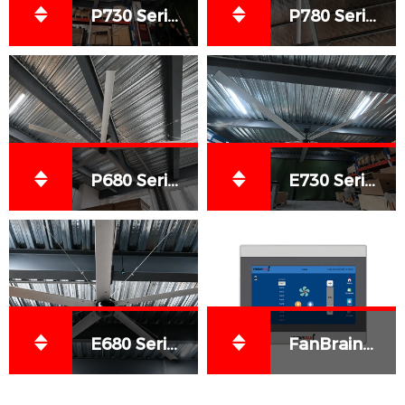
P730 Series HVLS Fans
P780 Series HVLS Fans
P680 Series HVLS Fans
E730 Series HVLS Fans
E680 Series HVLS Fans
FanBrain™– Next-Generation HVLS Control System