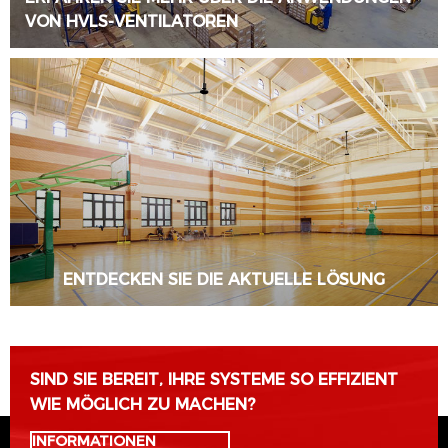
VON HVLS-VENTILATOREN
MEHR ERFAHREN
ENTDECKEN SIE DIE AKTUELLE LÖSUNG
MEHR ERFAHREN
SIND SIE BEREIT, IHRE SYSTEME SO EFFIZIENT
WIE MÖGLICH ZU MACHEN?
INFORMATIONEN