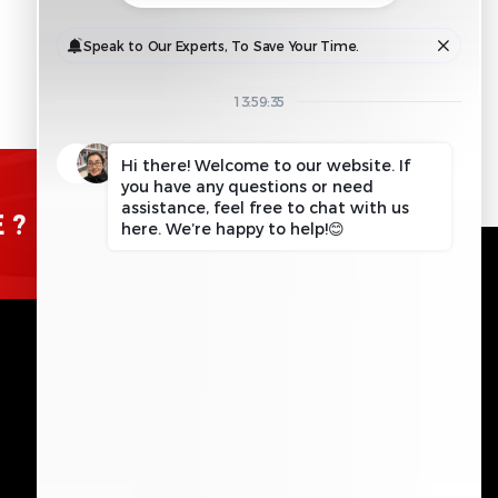
DEMANDE
 ?
D'INFORMATIONS
ENTRER EN CONTACT
Veuillez laisser ce champ vide
ENVOYER