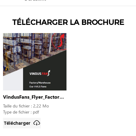
TÉLÉCHARGER LA BROCHURE
r_AgricultureGreenhouses
VindusFans_Flyer_FactoryWarehouse
Taille du fichier : 2,22 Mo
T
Type de fichier : pdf
T
Télécharger
T