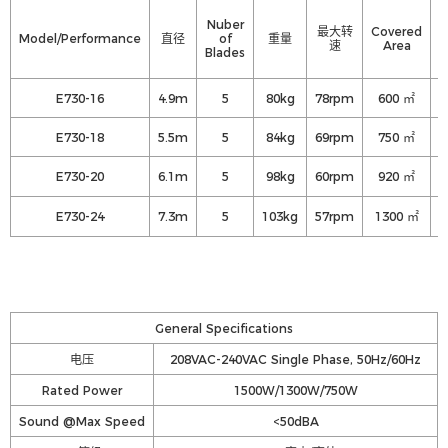
Nuber
最大转
Covered
R
Model/Performance
直径
of
重量
速
Area
Blades
E730-16
4.9m
5
80kg
78rpm
600 ㎡
E730-18
5.5m
5
84kg
69rpm
750 ㎡
E730-20
6.1m
5
98kg
60rpm
920 ㎡
E730-24
7.3m
5
103kg
57rpm
1300 ㎡
General Specifications
电压
208VAC-240VAC Single Phase, 50Hz/60Hz
Rated Power
1500W/1300W/750W
Sound @Max Speed
<50dBA