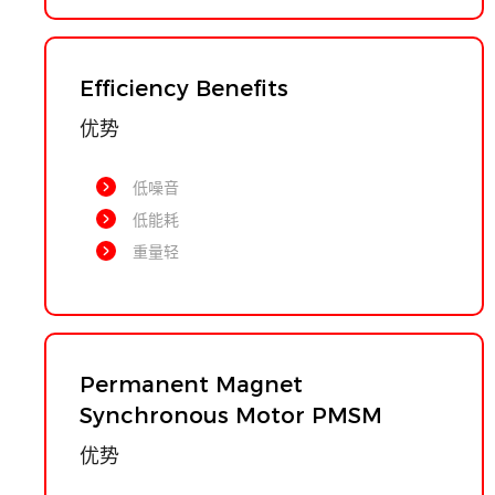
Efficiency Benefits
优势
低噪音
低能耗
重量轻
Permanent Magnet
Synchronous Motor PMSM
优势