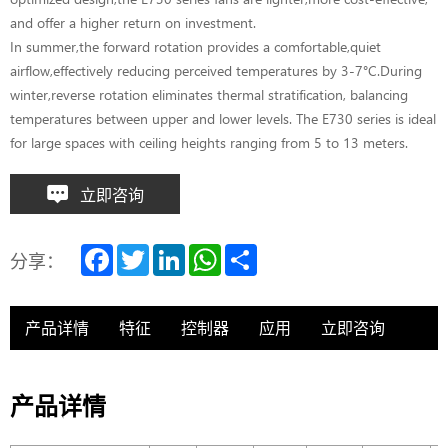
and offer a higher return on investment.
In summer,the forward rotation provides a comfortable,quiet
airflow,effectively reducing perceived temperatures by 3-7°C.During
winter,reverse rotation eliminates thermal stratification, balancing
temperatures between upper and lower levels. The E730 series is ideal
for large spaces with ceiling heights ranging from 5 to 13 meters.
立即咨询
F
T
L
W
S
分享：
a
w
i
h
h
c
i
n
a
a
e
t
k
t
r
b
t
e
s
e
产品详情
特征
控制器
应用
立即咨询
o
e
d
A
o
r
I
p
k
n
p
产品详情