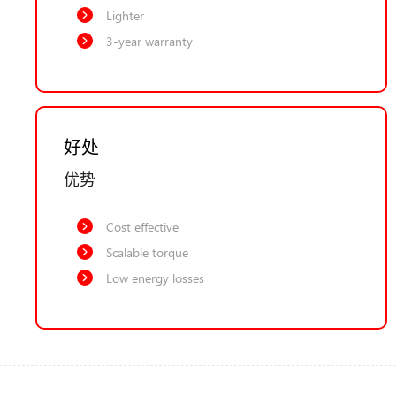
Lighter
3-year warranty
好处
优势
Cost effective
Scalable torque
Low energy losses