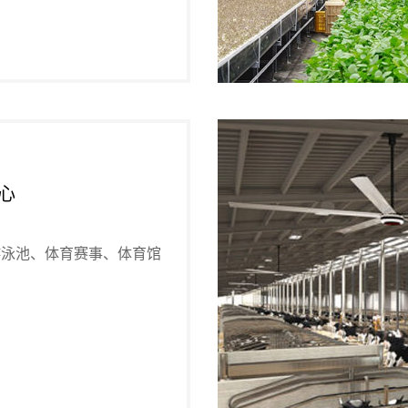
心
游泳池、体育赛事、体育馆