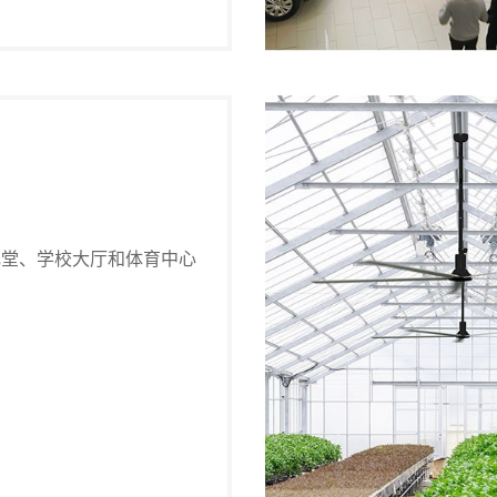
礼堂、学校大厅和体育中心