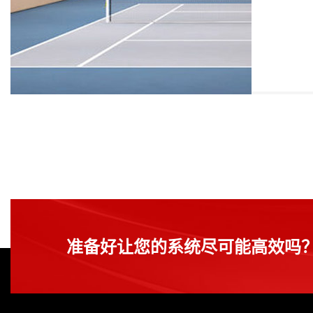
准备好让您的系统尽可能高效吗