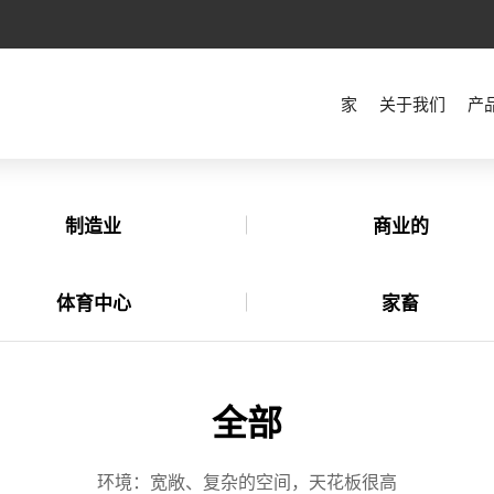
家
关于我们
产
制造业
商业的
体育中心
家畜
全部
环境：宽敞、复杂的空间，天花板很高