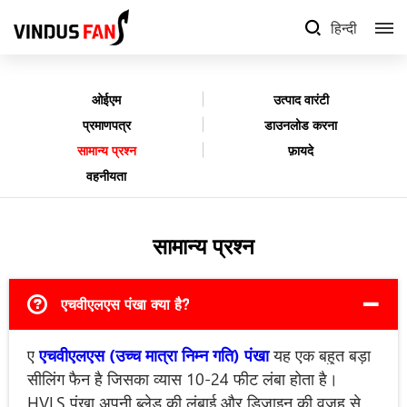
हिन्दी
ओईएम
उत्पाद वारंटी
प्रमाणपत्र
डाउनलोड करना
सामान्य प्रश्न
फ़ायदे
वहनीयता
सामान्य प्रश्न
एचवीएलएस पंखा क्या है?
ए
एचवीएलएस (उच्च मात्रा निम्न गति) पंखा
यह एक बहुत बड़ा
सीलिंग फैन है जिसका व्यास 10-24 फीट लंबा होता है।
HVLS पंखा अपनी ब्लेड की लंबाई और डिज़ाइन की वजह से