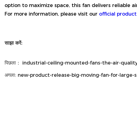
option to maximize space, this fan delivers reliable 
For more information, please visit our
official produc
साझा करें:
पिछला：
industrial-ceiling-mounted-fans-the-air-quality-so
अगला:
new-product-release-big-moving-fan-for-large-sc