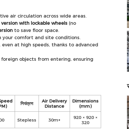
tive air circulation across wide areas.
 version with lockable wheels
(no
ersion
to save floor space.
h your comfort and site conditions.
 even at high speeds, thanks to advanced
s foreign objects from entering, ensuring
Speed
Air Delivery
Dimensions
नियंत्रण
PM)
Distance
(mm)
920 × 920 ×
00
Stepless
30m+
320