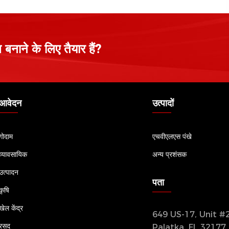
नाने के लिए तैयार हैं?
आवेदन
उत्पादों
गोदाम
एचवीएलएस पंखे
व्यावसायिक
अन्य प्रशंसक
उत्पादन
पता
कृषि
खेल केंद्र
649 US-17, Unit #2
रसद
Palatka, FL 32177