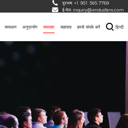
दूरभाष:
+1 951 565 7769
ई-मेल:
inquiry@vindusfans.com
हिन्दी
समाधान
अनुप्रयोग
समाचार
सहायता
हमसे संपर्क करें