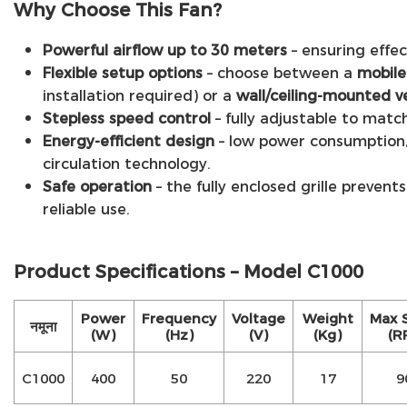
Why Choose This Fan?
Powerful airflow up to 30 meters
– ensuring effec
Flexible setup options
– choose between a
mobile
installation required) or a
wall/ceiling-mounted v
Stepless speed control
– fully adjustable to matc
Energy-efficient design
– low power consumption,
circulation technology.
Safe operation
– the fully enclosed grille prevent
reliable use.
Product Specifications – Model C1000
Power
Frequency
Voltage
Weight
Max 
नमूना
(W)
(Hz)
(V)
(Kg)
(R
C1000
400
50
220
17
9