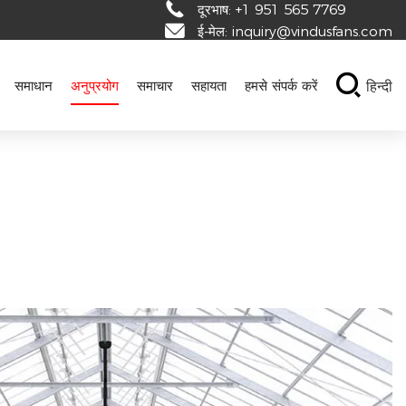
दूरभाष:
+1 951 565 7769
ई-मेल:
inquiry@vindusfans.com
हिन्दी
समाधान
अनुप्रयोग
समाचार
सहायता
हमसे संपर्क करें