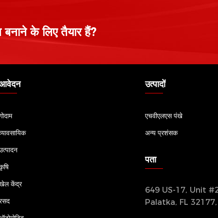
नाने के लिए तैयार हैं?
आवेदन
उत्पादों
गोदाम
एचवीएलएस पंखे
व्यावसायिक
अन्य प्रशंसक
उत्पादन
पता
कृषि
खेल केंद्र
649 US-17, Unit #2
रसद
Palatka, FL 32177
ऑटोमोटिव