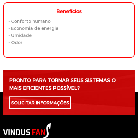
Benefícios
• Conforto humano
• Economia de energia
• Umidade
• Odor
PRONTO PARA TORNAR SEUS SISTEMAS O
MAIS EFICIENTES POSSÍVEL?
SOLICITAR INFORMAÇÕES