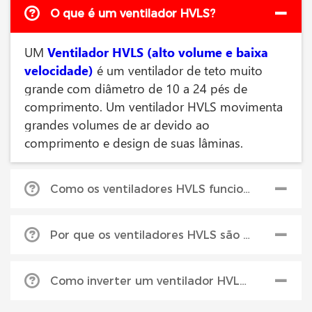
O que é um ventilador HVLS?
UM
Ventilador HVLS (alto volume e baixa
velocidade)
é um ventilador de teto muito
grande com diâmetro de 10 a 24 pés de
comprimento. Um ventilador HVLS movimenta
grandes volumes de ar devido ao
comprimento e design de suas lâminas.
Como os ventiladores HVLS funcionam para resfriar uma área?
Fãs HVLS
quebrar o ar úmido e acelerar a
Por que os ventiladores HVLS são mais eficientes?
evaporação para produzir um efeito de
resfriamento. O design de lâmina estilo
Como eles cobrem mais área, eles economizam
aerofólio do Serco ATEC produz uma coluna de
Como inverter um ventilador HVLS aquece uma área?
dinheiro em comparação a ter muitos
ar maciça e cilíndrica que flui para o chão e para
ventiladores de teto menores.