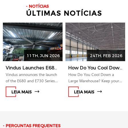
NOTÍCIAS
ÚLTIMAS NOTÍCIAS
11TH, JUN 2026
24TH, FEB 2026
Vindus Launches E680 and E730 Series HVLS Fans for Smarter Airflow in Commercial and Industrial Spaces
How Do You Cool Down a Large Warehouse?
Vindus announces the launch
How Do You Cool Down a
of the E680 and E730 Series
Large Warehouse? Keep your
HVLS fans, expanding its
warehouse cool and boost
LEIA MAIS
LEIA MAIS
product portfolio for medium
productivity! Discover effective
and large commercial and
ways to cool your warehouse
industrial spaces. The new
space.
series combine compact
structure, PMSM direct drive
technology, quiet operation,
PERGUNTAS FREQUENTES