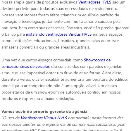
Nossa ampla gama de produtos exclusivos
Ventiladores HVLS
são um
destino perfeito para todas as suas necessidades de resfriamento.
Nossos ventiladores foram feitos criando um equilíbrio perfeito de
inovação e tecnologia, juntamente com muito amor e cuidado pela
natureza, bem como suas despesas. Portanto, você não precisa quebrar
o banco para
instalando ventiladores Vindus HVLS
em seus espaços,
como instituições educacionais, hospitais, grandes salas ao ar livre,
armazéns comerciais ou grandes áreas industriais.
Uma vez que certos espaços comerciais como
Showrooms de
concessionárias de veículos
são construídos com paredes de janelas
altas, é quase impossível obter um fluxo de ar uniforme. Além disso,
durante o verão, o calor escaldante aumenta a temperatura do edifício,
onde ligar o ar condicionado não é uma opção viável. Um desses
proprietários de um show-room de automóveis confiou em nossos
produtos e expressou a maior satisfação.
Vamos ouvir do próprio gerente da agência:
“
O uso de
Ventiladores Vindus HVLS
nos permitiu neste inverno dar
aos nossos clientes uma experiência de compra mais satisfatória, pois
os ventiladores HVLS empurram o ar quente do teto para o chão. É